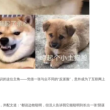
识的这位主角——凭借一张与众不同的“反派脸”，意外成为了互联网上
，并配文道：“都说边牧聪明，但没人告诉我它能聪明到长出一张‘阴谋