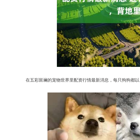
在五彩斑斓的宠物世界里配资行情最新消息，每只狗狗都以