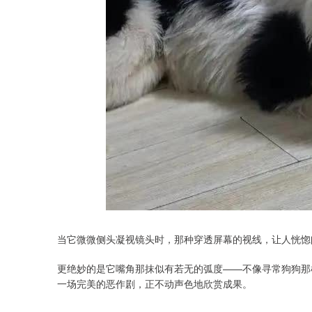
当它微微侧头凝视镜头时，那种穿透屏幕的视线，让人恍惚
更绝妙的是它嘴角那抹似有若无的弧度——不像寻常狗狗那
一场完美的恶作剧，正不动声色地欣赏成果。