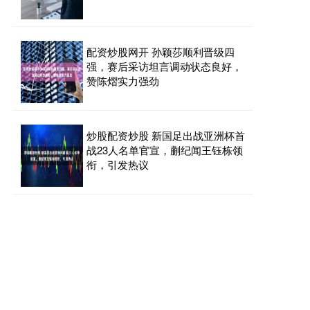
配资炒股网开 孙颖莎顺利晋级四
强，赛后采访坦言调动状态良好，
赞陈熠实力强劲
炒股配资炒股 新国足出战亚洲杯首
战23人名单官宣，蒯纪闻王钰栋领
衔，引发热议